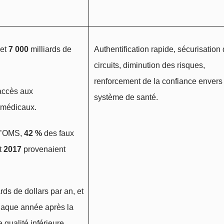
et
7 000
milliards de
Authentification rapide, sécurisation
circuits, diminution des risques,
renforcement de la confiance envers 
accès aux
système de santé.
s médicaux.
 l’OMS,
42 %
des faux
t
2017
provenaient
rds de dollars par an, et
haque année après la
 qualité inférieure.