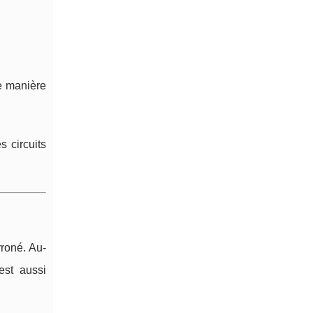
de manière
s circuits
rroné. Au-
est aussi