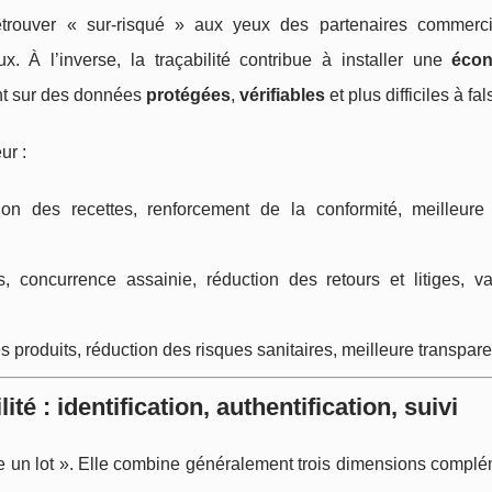
trouver « sur-risqué » aux yeux des partenaires commerc
 À l’inverse, la traçabilité contribue à installer une
éco
ant sur des données
protégées
,
vérifiables
et plus difficiles à fals
ur :
ion des recettes, renforcement de la conformité, meilleure e
, concurrence assainie, réduction des retours et litiges, val
es produits, réduction des risques sanitaires, meilleure transpar
té : identification, authentification, suivi
vre un lot ». Elle combine généralement trois dimensions compl