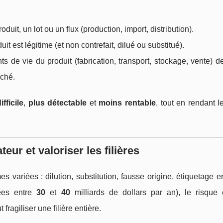
duit, un lot ou un flux (production, import, distribution).
uit est légitime (et non contrefait, dilué ou substitué).
ts de vie du produit (fabrication, transport, stockage, vente) 
rché.
ifficile
,
plus détectable
et
moins rentable
, tout en rendant le
ur et valoriser les filières
s variées : dilution, substitution, fausse origine, étiquetage e
ées entre
30
et
40
milliards de dollars par an), le risque 
fragiliser une filière entière.