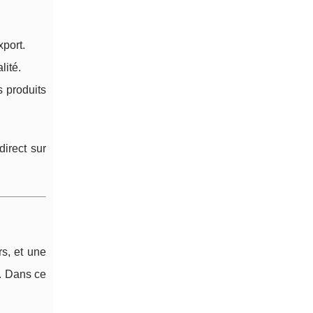
xport.
lité.
s produits
direct sur
rs, et une
. Dans ce