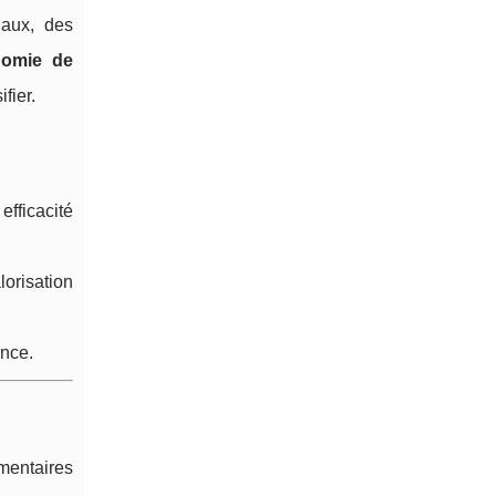
iaux, des
nomie de
ifier.
fficacité
orisation
ence.
émentaires