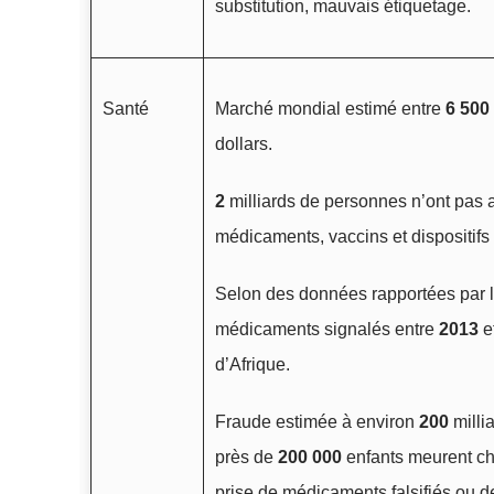
substitution, mauvais étiquetage.
Santé
Marché mondial estimé entre
6 500
dollars.
2
milliards de personnes n’ont pas 
médicaments, vaccins et dispositif
Selon des données rapportées par
médicaments signalés entre
2013
e
d’Afrique.
Fraude estimée à environ
200
millia
près de
200 000
enfants meurent c
prise de médicaments falsifiés ou de