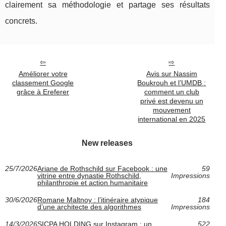
clairement sa méthodologie et partage ses résultats
concrets.
Améliorer votre
Avis sur Nassim
classement Google
Boukrouh et l’UMDB :
grâce à Ereferer
comment un club
privé est devenu un
mouvement
international en 2025
New releases
25/7/2026
Ariane de Rothschild sur Facebook : une
59
vitrine entre dynastie Rothschild,
Impressions
philanthropie et action humanitaire
30/6/2026
Romane Maltnoy : l’itinéraire atypique
184
d’une architecte des algorithmes
Impressions
14/3/2026
SICPA HOLDING sur Instagram : un
522