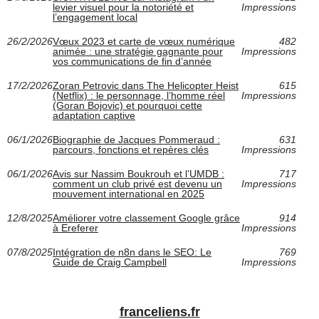
levier visuel pour la notoriété et
Impressions
l’engagement local
26/2/2026
Vœux 2023 et carte de vœux numérique
482
animée : une stratégie gagnante pour
Impressions
vos communications de fin d’année
17/2/2026
Zoran Petrovic dans The Helicopter Heist
615
(Netflix) : le personnage, l’homme réel
Impressions
(Goran Bojovic) et pourquoi cette
adaptation captive
06/1/2026
Biographie de Jacques Pommeraud :
631
parcours, fonctions et repères clés
Impressions
06/1/2026
Avis sur Nassim Boukrouh et l’UMDB :
717
comment un club privé est devenu un
Impressions
mouvement international en 2025
12/8/2025
Améliorer votre classement Google grâce
914
à Ereferer
Impressions
07/8/2025
Intégration de n8n dans le SEO: Le
769
Guide de Craig Campbell
Impressions
franceliens.fr