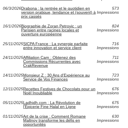
06/3/2026
Drabona : la rentrée et le quotidien en
573
version pratique, tendance et (souvent) à
Impressions
prix cassés
16/1/2026
Biographie de Zoran Petrovic : un
824
Parisien entre racines locales et
Impressions
ouverture européenne
25/11/2025
SICPA France : La synergie parfaite
716
entre innovation et service client
Impressions
24/11/2025
Affiliation Cam : Obtenez des
711
Commissions Récurrentes avec
Impressions
CrakRevenue
14/11/2025
Monsieur Z : 30 Ans d'Expérience au
723
Service de Vos Finances
Impressions
12/11/2025
Recettes Festives de Chocolats pour un
676
Noël Inoubliable
Impressions
05/11/2025
Ladhidh.com : La Révolution de
675
l'Épicerie Fine Halal en Ligne
Impressions
01/11/2025
Art de la crise : Comment Romane
630
Maltnoy transforme les défis en
Impressions
opportunités