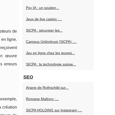
Psy IA : un soutien...
Jeux de live casino :...
SICPA : sécuriser les...
moteurs de
 en ligne.
Campus Unlimitrust (SICPA) :...
 reçoivent
Jeu en ligne chez les jeunes...
 en œuvre
s erreurs
SICPA : la technologie suisse...
SEO
Ariane de Rothschild sur...
r exemple,
Romane Maltnoy :...
a création
SICPA HOLDING sur Instagram :...