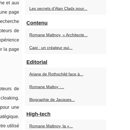
he et aux
Les secrets d'Alan Cladx pour...
t une page
 recherche
Contenu
oteurs de
Romane Maltnoy, « Architecte...
expérience
Capi : un créateur qui...
ur la page
Editorial
Ariane de Rothschild face à...
Romane Maltoy :...
oteurs de
 cloaking.
Biographie de Jacques...
 pour une
High-tech
ratégique.
re utilisé
Romane Maltnoy, la «...