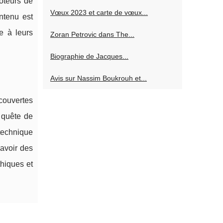
oteurs de
Vœux 2023 et carte de vœux...
ntenu est
e à leurs
Zoran Petrovic dans The...
Biographie de Jacques...
Avis sur Nassim Boukrouh et...
écouvertes
 quête de
technique
 avoir des
thiques et