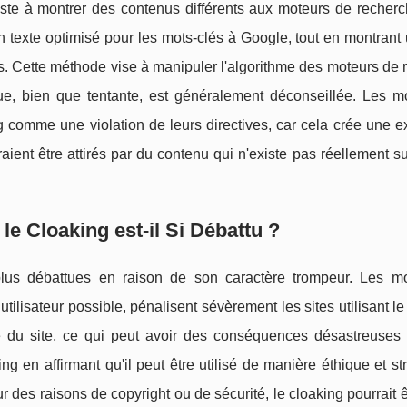
ste à montrer des contenus différents aux moteurs de recherc
r un texte optimisé pour les mots-clés à Google, tout en montran
s. Cette méthode vise à manipuler l'algorithme des moteurs de
que, bien que tentante, est généralement déconseillée. Les m
g comme une violation de leurs directives, car cela crée une 
rraient être attirés par du contenu qui n'existe pas réellement s
e Cloaking est-il Si Débattu ?
lus débattues en raison de son caractère trompeur. Les m
tilisateur possible, pénalisent sévèrement les sites utilisant le
te du site, ce qui peut avoir des conséquences désastreuses
ng en affirmant qu'il peut être utilisé de manière éthique et st
des raisons de copyright ou de sécurité, le cloaking pourrait êt