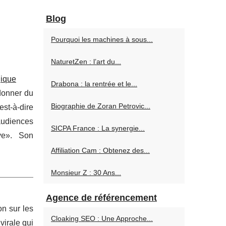
Blog
Pourquoi les machines à sous...
NaturetZen : l’art du...
gique
Drabona : la rentrée et le...
 donner du
Biographie de Zoran Petrovic...
st-à-dire
 audiences
SICPA France : La synergie...
ive». Son
Affiliation Cam : Obtenez des...
Monsieur Z : 30 Ans...
Agence de référencement
on sur les
Cloaking SEO : Une Approche...
virale qui