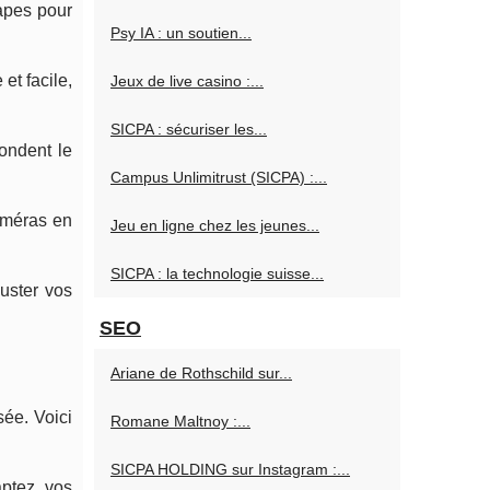
apes pour
Psy IA : un soutien...
et facile,
Jeux de live casino :...
SICPA : sécuriser les...
ondent le
Campus Unlimitrust (SICPA) :...
améras en
Jeu en ligne chez les jeunes...
SICPA : la technologie suisse...
uster vos
SEO
Ariane de Rothschild sur...
sée. Voici
Romane Maltnoy :...
SICPA HOLDING sur Instagram :...
aptez vos