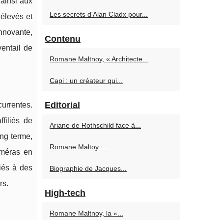
 ainsi aux
Les secrets d'Alan Cladx pour...
 élevés et
nnovante,
Contenu
ventail de
Romane Maltnoy, « Architecte...
Capi : un créateur qui...
Editorial
urrentes.
filiés de
Ariane de Rothschild face à...
ong terme,
Romane Maltoy :...
améras en
iés à des
Biographie de Jacques...
rs.
High-tech
Romane Maltnoy, la «...