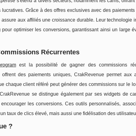
pertise s'étend à divers secteurs, notamment les cams, offrant
es lucratives. Grâce à des offres exclusives avec des paiements
assure aux affiliés une croissance durable. Leur technologie i
g pour optimiser les conversions, garantissant ainsi un large é
Commissions Récurrentes
program
est la possibilité de gagner des commissions réc
ui offrent des paiements uniques, CrakRevenue permet aux af
que chaque client référé peut générer des commissions sur le l
t. CrakRevenue se distingue également par ses widgets de c
et encourager les conversions. Ces outils personnalisés, assoc
un taux de clics élevé, mais aussi une fidélisation des utilisateu
ue ?